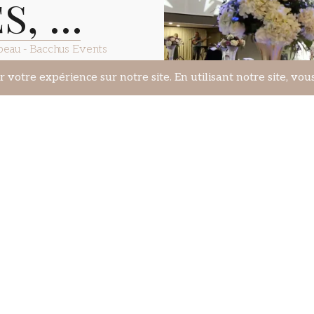
, ...
Abeau - Bacchus Events
r des événements
e Crystal et la Salle
en plus encore. Situé à
frons des solutions