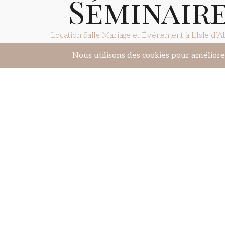
Séminaires
Location Salle Mariage et Événement à L’Isle d’
Découvrez Bacchus Events, votre partenaire pou
uniques. Avec des espaces prestigieux comme la Sall
Golden, nous accueillons mariages, séminaires, et bi
quelques minutes du Domaine des Séquoias, nous of
complètes alliant luxe et praticité.
Notre domaine hôtelier