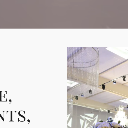
e,
ts,