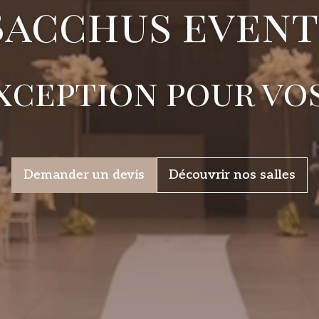
Bacchus event
exception pour v
Demander un devis
Découvrir nos salles